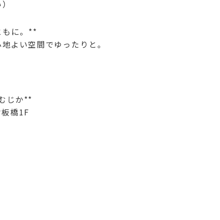
さい）
ともに。**
心地よい空間でゆったりと。
oむじか**
オ板橋1F