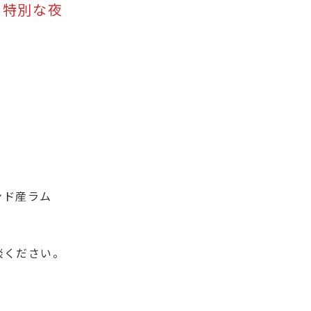
う特別な夜
ンド産ラム
談ください。