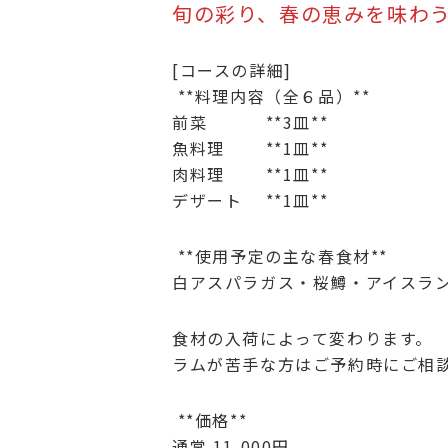
旬の彩り、春の恵みを味わ
[コースの詳細]
**料理内容（全６品）**
前菜 **3皿**
魚料理 **1皿**
肉料理 **1皿**
デザート **1皿**
**使用予定の主な春食材**
白アスパラガス・桜鱒・アイスラ
食材の入荷によって変わります。
ラムが苦手な方はご予約時にご相
**価格**
通常 11,000円